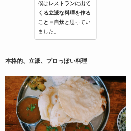
僕は
レストランに出て
くる立派な料理を作る
こと＝自炊
と思ってい
ました。
本格的、立派、プロっぽい料理