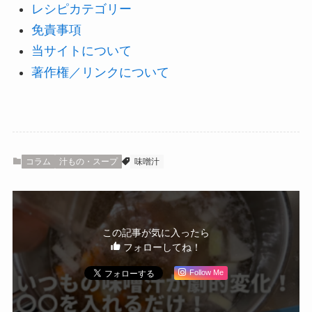
レシピカテゴリー
免責事項
当サイトについて
著作権／リンクについて
コラム
汁もの・スープ
味噌汁
この記事が気に入ったら
フォローしてね！
Follow Me