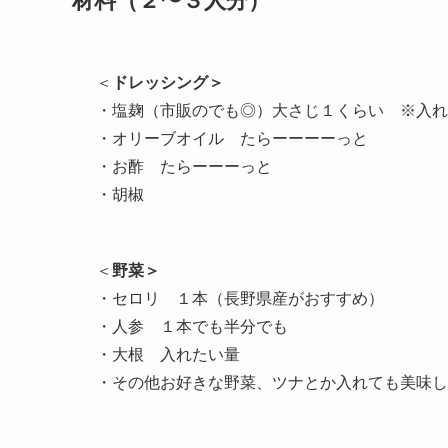
材料（２〜３人分）
＜
ドレッシング＞
・塩麹（市販のでも◎）大さじ１くらい　※入れ
・オリーブオイル　たらーーーーっと

・お酢　たらーーーっと

・胡椒
＜
野菜＞
・セロリ　１本（長野県産がおすすめ）

・人参　１本でも半分でも

・大根　入れたい量

・その他お好きな野菜、ツナとか入れても美味し