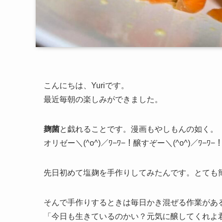
こんにちは、Yuriです。
最近毎朝の楽しみができました。
麹菌
と戯れることです。漫画もやしもんの如く。
オリゼー＼(^o^)／ﾜ−ﾜ−！醸すぞー＼(^o^)／ﾜ−ﾜ−
先日初めて塩麹を手作りしてみたんです。とても
そんで手作りするときは毎日かき混ぜる作業があ
「今日も生きているのかい？元気に醸してくれよ