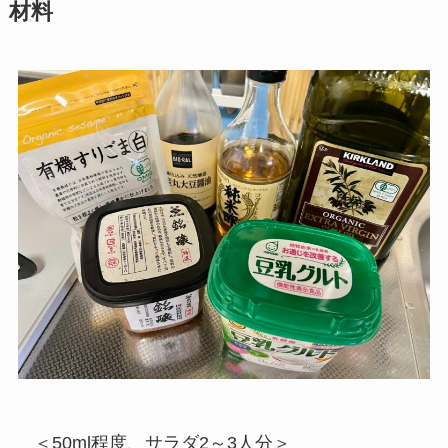
材料
＜50ml程度、サラダ2～3人分＞