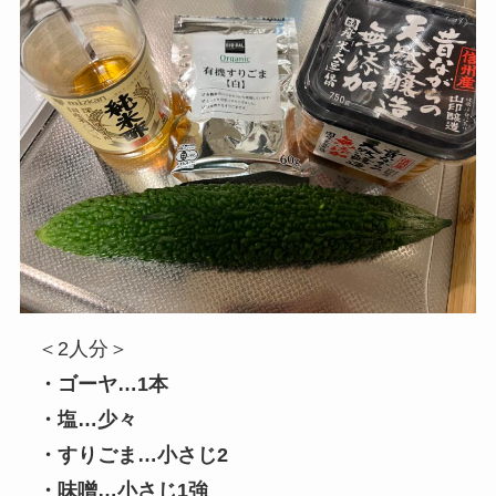
＜2人分＞
・ゴーヤ…1本
・塩…少々
・すりごま…小さじ2
・味噌…小さじ1強