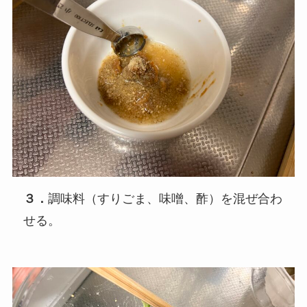
３．
調味料（すりごま、味噌、酢）を混ぜ合わ
せる。