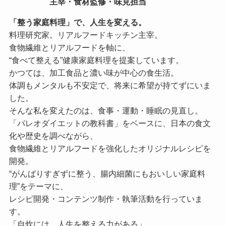
主宰・食材監修・味見担当
「整う家庭料理」で、人生を変える。
料理研究家。リアルフードキッチン主宰。
食物繊維とリアルフードを軸に、
“食べて整える”健康家庭料理を提案しています。
かつては、加工食品と濃い味が中心の食生活。
体調もメンタルも不安定で、将来に希望が持てずにいま
した。
そんな私を変えたのは、食事・運動・睡眠の見直し。
「パレオダイエットの教科書」をベースに、日本の食文
化や歴史を調べながら、
食物繊維とリアルフードを強化したオリジナルレシピを
開発。
“がんばりすぎずに整う、腸内細菌にもおいしい家庭料
理”をテーマに、
レシピ開発・コンテンツ制作・執筆活動を行っていま
す。
「自炊には、人生を整える力がある」