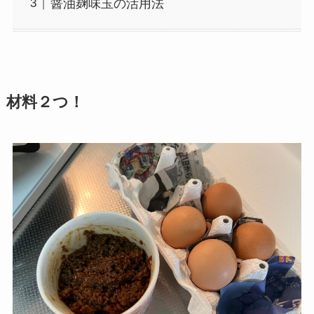
醤油麹味玉の活用法
材料２つ！