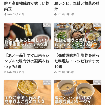
酵と高食物繊維が嬉しい麹
粕レシピ、塩鮭と根菜の粕
納豆
汁
2024年3月22日
2024年2月22日
【あと一品】すぐ出来るシ
【発酵調味料】塩麹を使っ
ンプルな味付けの副菜＆お
た料理法・レシピおすすめ
つまみ5選
10選
2024年2月15日
2024年2月10日