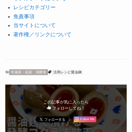
レシピカテゴリー
免責事項
当サイトについて
著作権／リンクについて
常備菜・副菜
発酵食
活用レシピ醤油麹
この記事が気に入ったら
フォローしてね！
Follow Me