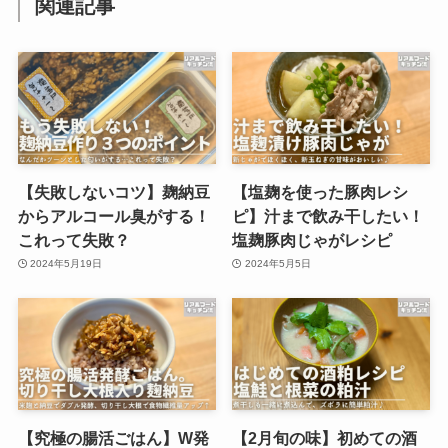
関連記事
【失敗しないコツ】麹納豆
【塩麹を使った豚肉レシ
からアルコール臭がする！
ピ】汁まで飲み干したい！
これって失敗？
塩麹豚肉じゃがレシピ
2024年5月19日
2024年5月5日
【究極の腸活ごはん】W発
【2月旬の味】初めての酒