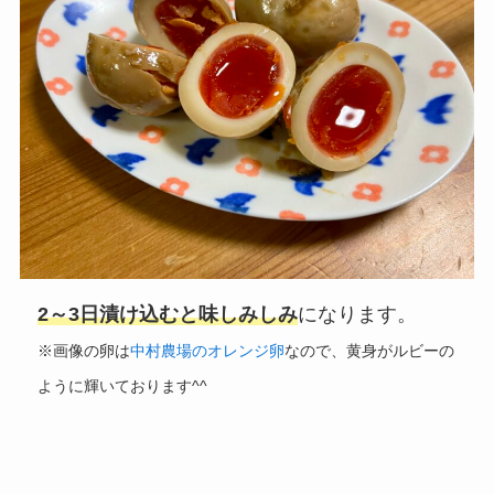
2～3日漬け込むと味しみしみ
になります。
※
画像の卵は
中村農場のオレンジ卵
なので、黄身がルビーの
ように輝いております^^