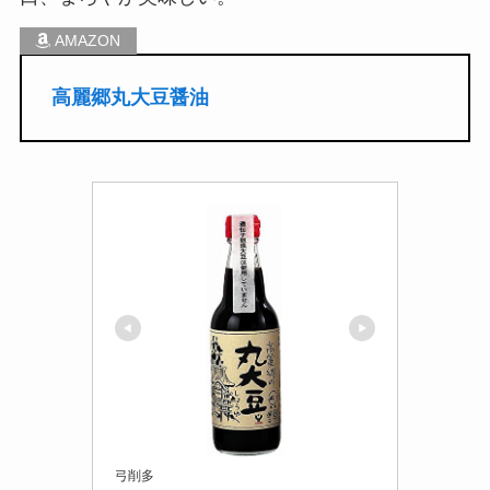
高麗郷丸大豆醤油
弓削多