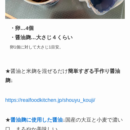
・卵…4個
・醤油麹…大さじ４くらい
卵1個に対して大さじ1目安。
★醤油と米麹を混ぜるだけ
簡単すぎる手作り醤油
麹
↓
https://realfoodkitchen.jp/shouyu_kouji/
★
醤油麹に使用した醤油
↓国産の大豆と小麦で濃い
口、まろやか美味しい。