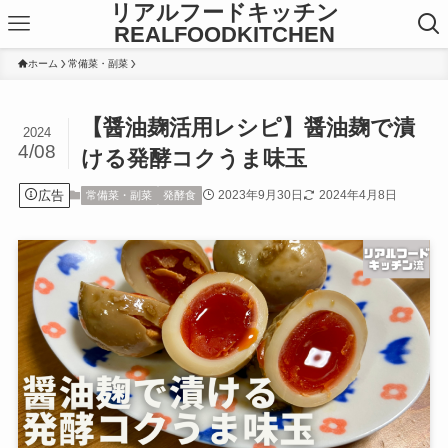
リアルフードキッチン
REALFOODKITCHEN
ホーム
常備菜・副菜
【醤油麹活用レシピ】醤油麹で漬
2024
4/08
ける発酵コクうま味玉
広告
2023年9月30日
2024年4月8日
常備菜・副菜
発酵食