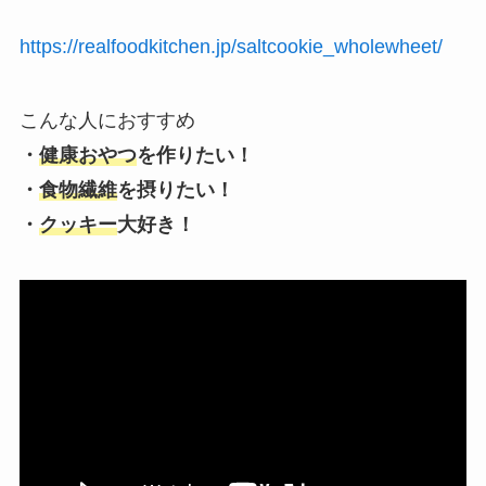
https://realfoodkitchen.jp/saltcookie_wholewheet/
こんな人におすすめ
・
健康おやつ
を作りたい！
・
食物繊維
を摂りたい！
・
クッキー
大好き！