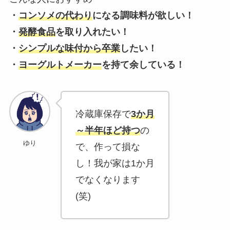
・
コンソメの代わり
になる調味料が欲しい！
・
発酵食品
を取り入れたい！
・
シンプルな味付から卒業
したい！
・
ヨーグルトメーカー
を持て余している！
冷蔵庫保存で
3か月
～半年ほど持つ
の
ゆり
で、作って損な
し！我が家は1か月
でなくなります
(笑)